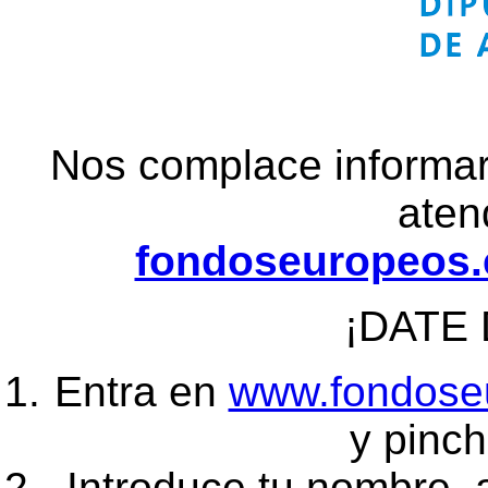
Nos complace informar
aten
fondoseuropeos.e
¡DATE 
Entra en
www.fondoseu
y pinch
Introduce tu nombre, 